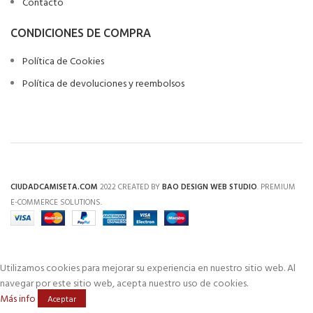
Contacto
CONDICIONES DE COMPRA
Política de Cookies
Política de devoluciones y reembolsos
CIUDADCAMISETA.COM
2022 CREATED BY
BAO DESIGN WEB STUDIO
. PREMIUM
E-COMMERCE SOLUTIONS.
Utilizamos cookies para mejorar su experiencia en nuestro sitio web. Al
navegar por este sitio web, acepta nuestro uso de cookies.
Más info
Aceptar