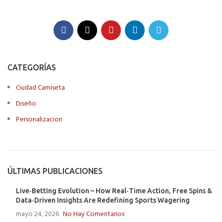
CATEGORÍAS
Ciudad Camiseta
Diseño
Personalizacion
ÚLTIMAS PUBLICACIONES
Live‑Betting Evolution – How Real‑Time Action, Free Spins &
Data‑Driven Insights Are Redefining Sports Wagering
mayo 24, 2026
No Hay Comentarios