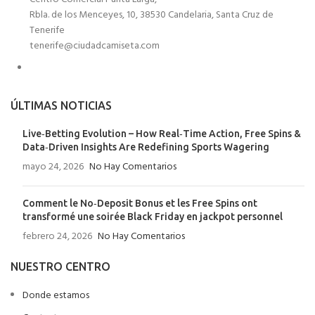
Rbla. de los Menceyes, 10, 38530 Candelaria, Santa Cruz de
Tenerife
tenerife@ciudadcamiseta.com
ÚLTIMAS NOTICIAS
Live‑Betting Evolution – How Real‑Time Action, Free Spins &
Data‑Driven Insights Are Redefining Sports Wagering
mayo 24, 2026
No Hay Comentarios
Comment le No‑Deposit Bonus et les Free Spins ont
transformé une soirée Black Friday en jackpot personnel
febrero 24, 2026
No Hay Comentarios
NUESTRO CENTRO
Donde estamos