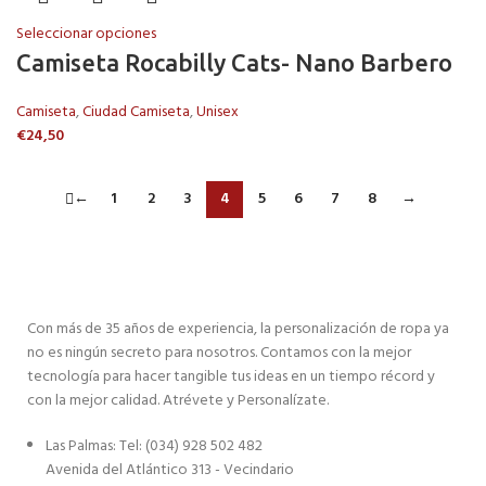
Seleccionar opciones
Camiseta Rocabilly Cats- Nano Barbero
Camiseta
,
Ciudad Camiseta
,
Unisex
€
24,50
←
1
2
3
4
5
6
7
8
→
Con más de 35 años de experiencia, la personalización de ropa ya
no es ningún secreto para nosotros. Contamos con la mejor
tecnología para hacer tangible tus ideas en un tiempo récord y
con la mejor calidad. Atrévete y Personalízate.
Las Palmas: Tel: (034) 928 502 482
Avenida del Atlántico 313 - Vecindario