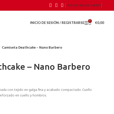
928 502 482
922 148 897
0
INICIO DE SESIÓN / REGISTRARSE
€
0,00
Camiseta Deathcake – Nano Barbero
thcake – Nano Barbero
ada con tejido en galga fina y acabado compactado. Cuello
reforzado en cuello y hombros.