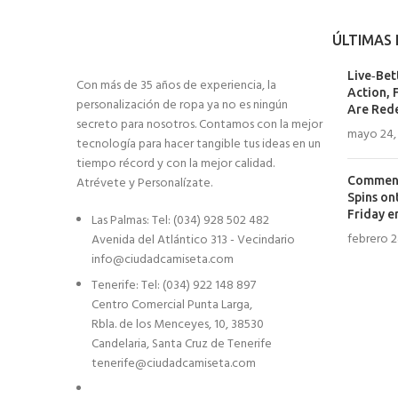
ÚLTIMAS 
Live‑Bet
Con más de 35 años de experiencia, la
Action, 
personalización de ropa ya no es ningún
Are Red
secreto para nosotros. Contamos con la mejor
mayo 24,
tecnología para hacer tangible tus ideas en un
tiempo récord y con la mejor calidad.
Atrévete y Personalízate.
Comment 
Spins on
Friday e
Las Palmas: Tel: (034) 928 502 482
febrero 2
Avenida del Atlántico 313 - Vecindario
info@ciudadcamiseta.com
Tenerife: Tel: (034) 922 148 897
Centro Comercial Punta Larga,
Rbla. de los Menceyes, 10, 38530
Candelaria, Santa Cruz de Tenerife
tenerife@ciudadcamiseta.com