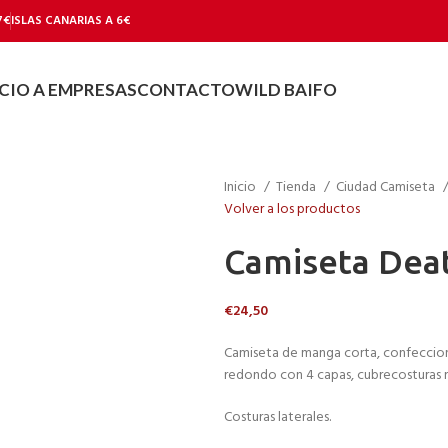
7€
ISLAS CANARIAS A 6€
CIO A EMPRESAS
CONTACTO
WILD BAIFO
Inicio
Tienda
Ciudad Camiseta
Volver a los productos
Camiseta Dea
€
24,50
Camiseta de manga corta, confeccion
redondo con 4 capas, cubrecosturas 
Costuras laterales.