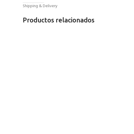
Shipping & Delivery
Productos relacionados
AÑADIR AL CARRITO
AÑADIR AL CARRITO
SELECCIONAR OPCIONES
AÑADIR AL CARRITO