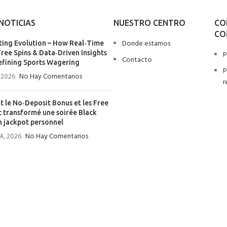
NOTICIAS
NUESTRO CENTRO
CO
CO
Donde estamos
ting Evolution – How Real‑Time
Free Spins & Data‑Driven Insights
P
Contacto
efining Sports Wagering
P
 2026
No Hay Comentarios
r
le No‑Deposit Bonus et les Free
t transformé une soirée Black
n jackpot personnel
4, 2026
No Hay Comentarios