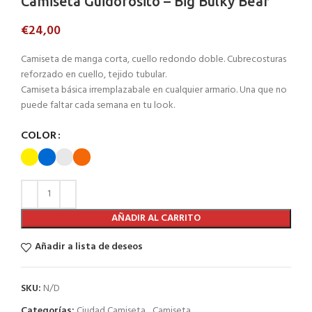
Camiseta Guidofosito – Big Bulky Bear
€
24,00
Camiseta de manga corta, cuello redondo doble. Cubrecosturas
reforzado en cuello, tejido tubular.
Camiseta básica irremplazabale en cualquier armario. Una que no
puede faltar cada semana en tu look.
COLOR
AÑADIR AL CARRITO
Añadir a lista de deseos
SKU:
N/D
Categorías:
Ciudad Camiseta
,
Camiseta