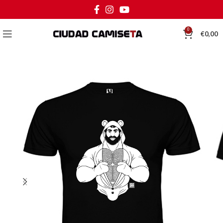
0
€
0,00