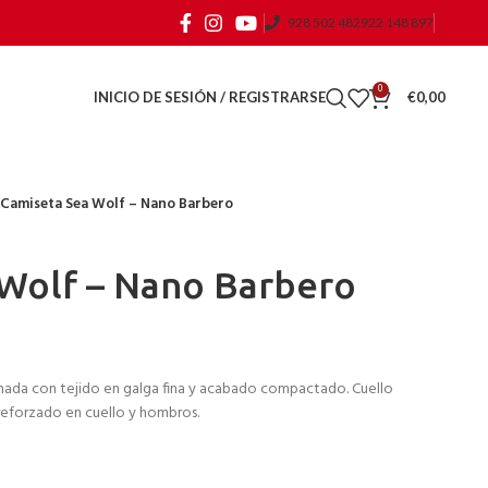
928 502 482
922 148 897
0
INICIO DE SESIÓN / REGISTRARSE
€
0,00
Camiseta Sea Wolf – Nano Barbero
Wolf – Nano Barbero
ada con tejido en galga fina y acabado compactado. Cuello
reforzado en cuello y hombros.