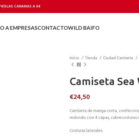
7€
ISLAS CANARIAS A 6€
IO A EMPRESAS
CONTACTO
WILD BAIFO
Inicio
Tienda
Ciudad Camiseta
Camiseta Sea 
€
24,50
Camiseta de manga corta, confeccion
redondo con 4 capas, cubrecosturas 
Costuras laterales.