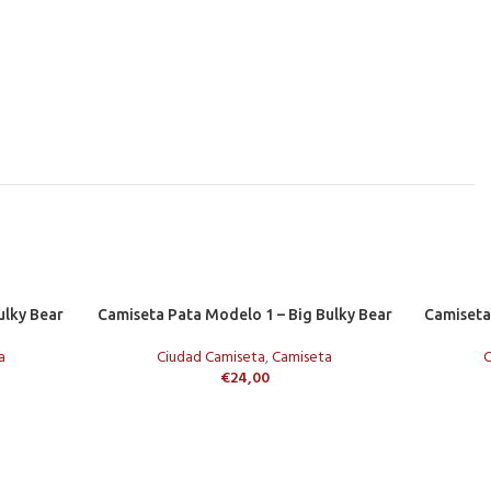
SELECCIONAR OPCIONES
AÑADIR A
ulky Bear
Camiseta Pata Modelo 1 – Big Bulky Bear
Camiseta
a
Ciudad Camiseta
,
Camiseta
C
€
24,00