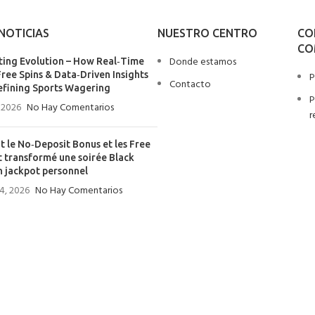
NOTICIAS
NUESTRO CENTRO
CO
CO
Donde estamos
ting Evolution – How Real‑Time
Free Spins & Data‑Driven Insights
P
Contacto
efining Sports Wagering
P
 2026
No Hay Comentarios
r
le No‑Deposit Bonus et les Free
t transformé une soirée Black
n jackpot personnel
4, 2026
No Hay Comentarios