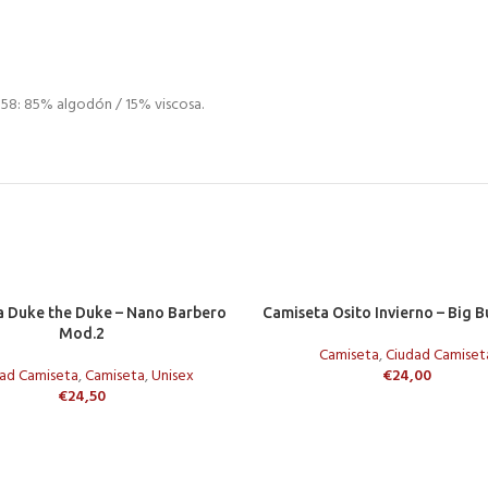
 58: 85% algodón / 15% viscosa.
L CARRITO
SELECCIONAR OPCIONES
 Duke the Duke – Nano Barbero
Camiseta Osito Invierno – Big B
Mod.2
Camiseta
,
Ciudad Camiset
ad Camiseta
,
Camiseta
,
Unisex
€
24,00
€
24,50