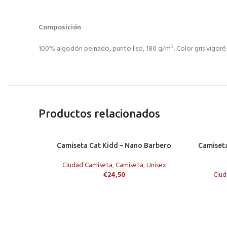
Composición
100% algodón peinado, punto liso, 180 g/m². Color gris vigoré
Productos relacionados
AÑADIR AL CARRITO
AÑADIR A
Camiseta Cat Kidd – Nano Barbero
Camiseta
Ciudad Camiseta
,
Camiseta
,
Unisex
€
24,50
Ciud