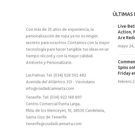
ÚLTIMAS 
Live‑Bet
Con más de 35 años de experiencia, la
Action, 
personalización de ropa ya no es ningún
Are Red
secreto para nosotros. Contamos con la mejor
mayo 24,
tecnología para hacer tangible tus ideas en un
tiempo récord y con la mejor calidad.
Atrévete y Personalízate.
Comment 
Spins on
Friday e
Las Palmas: Tel: (034) 928 502 482
febrero 2
Avenida del Atlántico 313 - Vecindario
info@ciudadcamiseta.com
Tenerife: Tel: (034) 922 148 897
Centro Comercial Punta Larga,
Rbla. de los Menceyes, 10, 38530 Candelaria,
Santa Cruz de Tenerife
tenerife@ciudadcamiseta.com